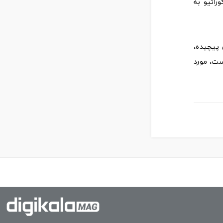
راتیو به
 پیچیده،
است، مورد