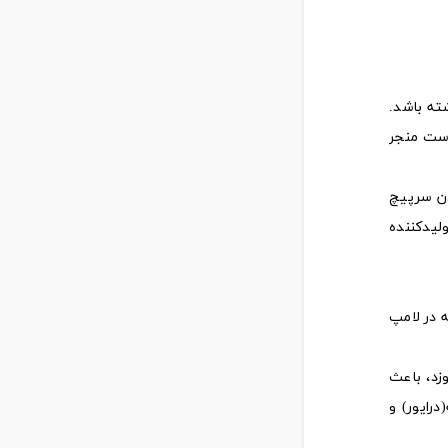
شته باشد.
است منجر
دن سرپیچ
لیدکننده
ه در لامپ
زد، باعث
رایور) و