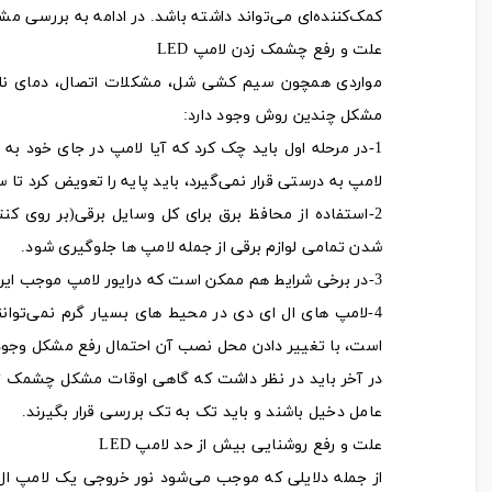
کمک‌کننده‌ای می‌تواند داشته باشد. در ادامه به بررسی مشکلات رایج لامپ‌های LED و راه‌حل‌های مرتبط
علت و رفع چشمک زدن لامپ LED
مواردی همچون سیم کشی شل،‌ مشکلات اتصال، دمای نامن
مشکل چندین روش وجود دارد:
1-در مرحله اول باید چک کرد که آیا لامپ در جای خود به
لامپ به درستی قرار نمی‌گیرد، باید پایه را تعویض کرد تا
2-استفاده از محافظ برق برای کل وسایل برقی(بر روی ک
شدن تمامی لوازم برقی از جمله لامپ ها جلوگیری شود.
3-در برخی شرایط هم ممکن است که درایور لامپ موجب این مشکل شود، تعویض آن می‌تواند موثر باشد.
4-لامپ های ال ای دی در محیط های بسیار گرم نمی‌توا
است، با تغییر دادن محل نصب آن احتمال رفع مشکل وجود 
در آخر باید در نظر داشت که گاهی اوقات مشکل چشمک ز
عامل دخیل باشند و باید تک به تک بررسی قرار بگیرند.
علت و رفع روشنایی بیش از حد لامپ LED
از جمله دلایلی که موجب می‌شود نور خروجی یک لامپ ال 