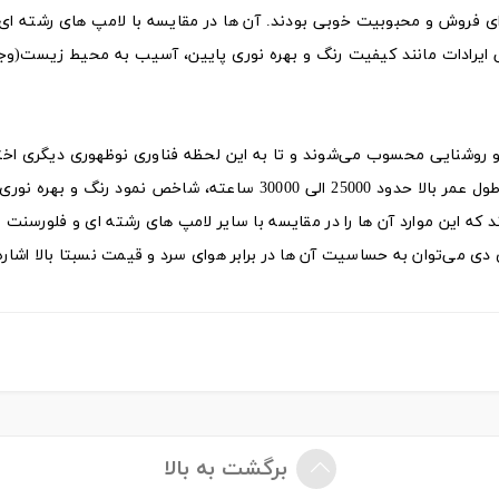
لورسنت فشرده دارای فروش و محبوبیت خوبی بودند. آن ها در مقایسه با لامپ های رشته 
ی ایرادات مانند کیفیت رنگ و بهره نوری پایین، آسیب به محیط زیست(وج
 در زمینه نور و روشنایی محسوب می‌شوند و تا به این لحظه فناوری نوظهوری دیگری ا
است که جای آن ها را بگیرد. لامپ های دیود نوری(LED) طول عمر بالا حدود 25000 الی 30000 ساعته، شاخص نمود ر
که این موارد آن ها را در مقایسه با سایر لامپ های رشته ای و فلورسنت 
ی می‌توان به حساسیت آن ها در برابر هوای سرد و قیمت نسبتا بالا اشاره 
برگشت به بالا