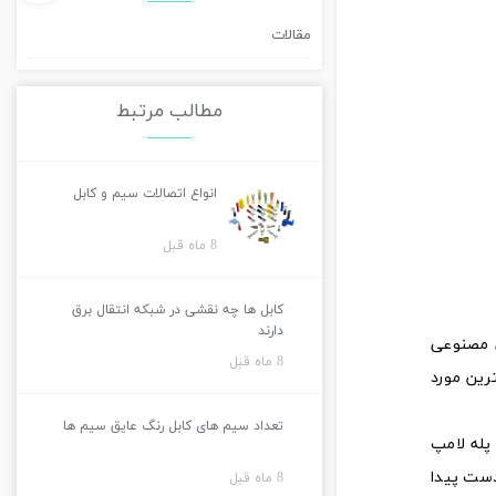
مقالات
مطالب مرتبط
انواع اتصالات سیم و کابل
8 ماه قبل
کابل ها چه نقشی در شبکه انتقال برق
دارند
ی مصنوعی
8 ماه قبل
رین مورد
تعداد سیم های کابل رنگ عایق سیم ها
پله لامپ
 مختلف مانند کم مصرف(فلورسنت فشرده- CFL) به بازار عرضه شدند. در نهایت صنعت روشنایی به تکنولوژی LED دست پیدا
8 ماه قبل