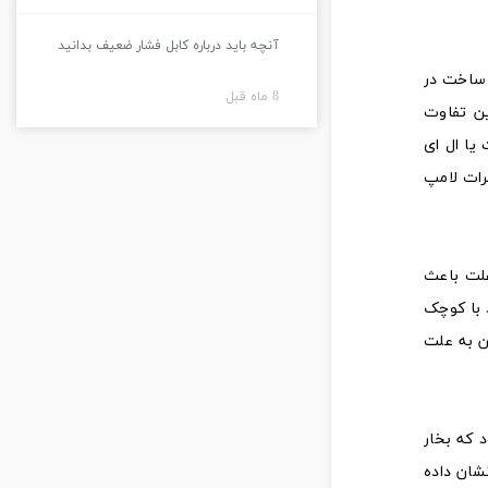
آنچه باید درباره کابل فشار ضعیف بدانید
 ساخت در
8 ماه قبل
ین تفاوت
یا ال ای
رات لامپ
ن علت باعث
 با کوچک
ن به علت
ی‌شود که بخار
شان داده