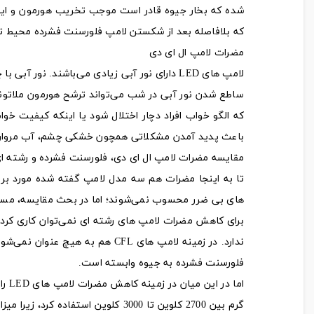
شده که بخار جیوه قادر است موجب تخریب هورمون و ایج
که بلافاصله بعد از شکستن لامپ فلورسنت فشرده محیط 
مضرات لامپ ال ای دی
لامپ های LED دارای نور آبی زیادی می‌باشند. نور آبی با چشم قابل مشاهده نیست، اما می‌تواند بر خواب و چشم انسان تاثیر بگذارد.
ساطع شدن نور آبی در شب می‌تواند ترشح هورمون ملاتونین
که الگو خواب افراد دچار اختلال شود یا اینکه کیفیت خ
باعث پدید آمدن مشکلاتی همچون خشکی چشم، آب مرواری
مقایسه مضرات لامپ ال ای دی، فلورسنت فشرده و رشته ا
تا به اینجا مضرات هم سه مدل لامپ گفته شده مورد بر
های بی ضرر محسوب نمی‌شوند؛ اما در بحث مقایسه، مسلما 
برای کاهش مضرات لامپ های رشته ای نمی‌توان کاری کرد؛
ندارد. در زمینه لامپ های CFL هم 
فلورسنت فشرده به جیوه وابسته است.
گرم بین 2700 کلوین تا 3000 کلوین ا