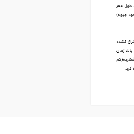
ای طول عمر
ود جیوه)
ختراع نشده
نگ و بهره نوری بالا، زمان
فشرده(کم
کرد.