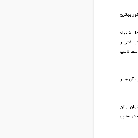
نور بهتری
ا اشتباه
 کرد که لامپ های فلورسنت فشرده صرفا 20 درصد برق دریافتی را
ر شده توسط لامپ
 آن ها را
ان از آن
 در مقابل